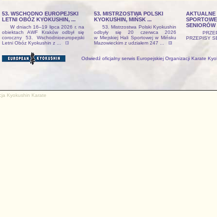
53. WSCHODNO EUROPEJSKI
53. MISTRZOSTWA POLSKI
AKTUALNE 
LETNI OBÓZ KYOKUSHIN, ...
KYOKUSHIN, MIŃSK ...
SPORTOWE
SENIORÓW 
W dniach 16–19 lipca 2026 r. na
53. Mistrzostwa Polski Kyokushin
obiektach AWF Kraków odbył się
odbyły się 20 czerwca 2026
PRZEPIS
coroczny 53. Wschodnioeuropejski
w Miejskiej Hali Sportowej w Mińsku
PRZEPISY 
Letni Obóz Kyokushin z ...
Mazowieckim z udziałem 247 ...
Odwiedź oficjalny serwis Europejskiej Organizacji Karate Ky
cja Kyokushin Karate