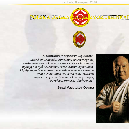
·
sobota, 8 sierpień 2026
·
Harmonia jest podstawą karate.
"
Miłość do rodziców, szacunek do nauczycieli,
zaufanie w stosunku do przyjaciół oraz skromność
wydają się być korzeniami Budo-Karate Kyokushin.
Myślę że jest ono bardzo potrzebne współczesnemu
światu. Kyokushin oznacza poszukiwanie
najwyższej prawdy w aspekcie fizycznym,
psychicznym oraz duchowym."
Sosai Masutatsu Oyama