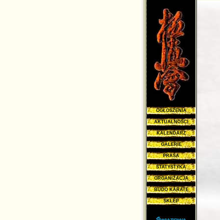
OGŁOSZENIA
AKTUALNOŚCI
KALENDARZ
GALERIE
PRASA
STATYSTYKA
ORGANIZACJA
BUDO KARATE
SKLEP