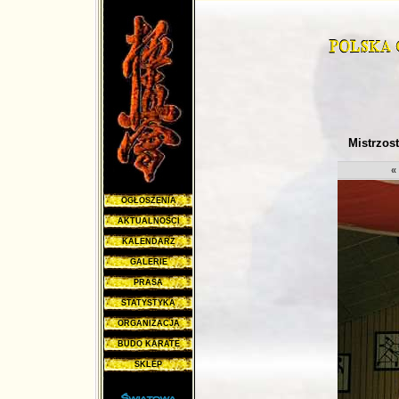
Mistrzos
«
OGŁOSZENIA
AKTUALNOŚCI
KALENDARZ
GALERIE
PRASA
STATYSTYKA
ORGANIZACJA
BUDO KARATE
SKLEP