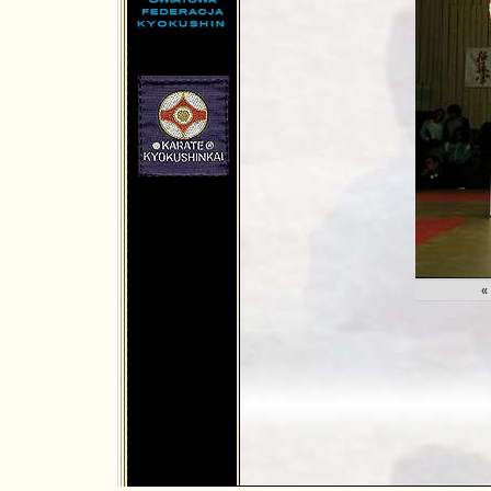
md.net
«