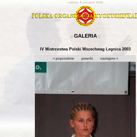
·
sobota, 8 sierpień 2026
·
GALERIA
:::
:::
IV Mistrzostwa Polski Wszechwag Legnica 2003
« poprzednie
powrót
następne »