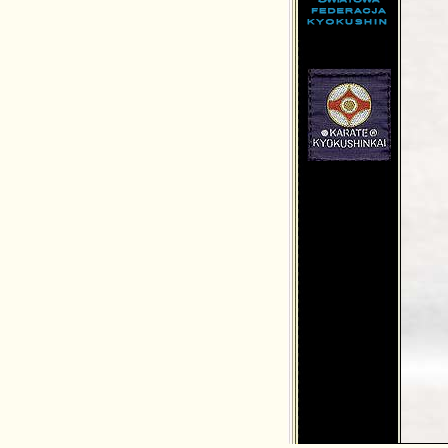
md.net