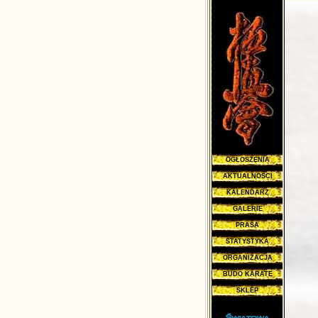
OGŁOSZENIA
AKTUALNOŚCI
KALENDARZ
GALERIE
PRASA
STATYSTYKA
ORGANIZACJA
BUDO KARATE
SKLEP