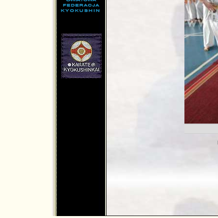
md.net