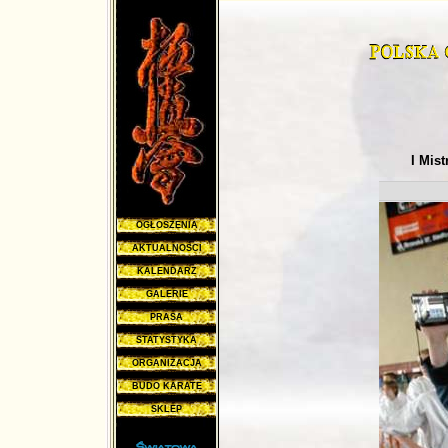
I Mis
OGŁOSZENIA
AKTUALNOŚCI
KALENDARZ
GALERIE
PRASA
STATYSTYKA
ORGANIZACJA
BUDO KARATE
SKLEP