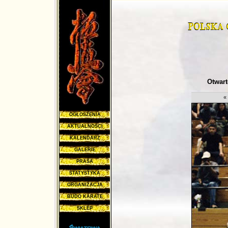
Otwart
«
OGŁOSZENIA
AKTUALNOŚCI
KALENDARZ
GALERIE
PRASA
STATYSTYKA
ORGANIZACJA
BUDO KARATE
SKLEP