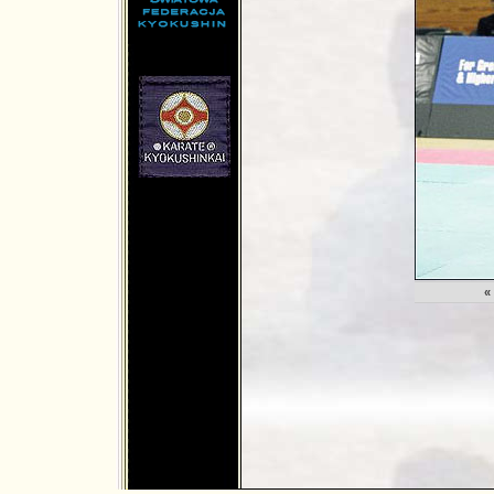
md.net
«