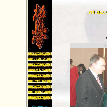
«
OGŁOSZENIA
AKTUALNOŚCI
KALENDARZ
GALERIE
PRASA
STATYSTYKA
ORGANIZACJA
BUDO KARATE
SKLEP