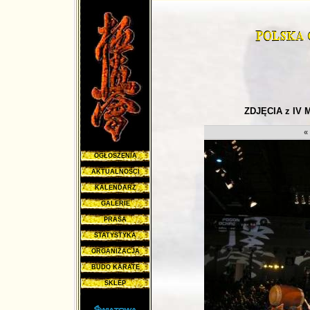
ZDJĘCIA z IV
«
OGŁOSZENIA
AKTUALNOŚCI
KALENDARZ
GALERIE
PRASA
STATYSTYKA
ORGANIZACJA
BUDO KARATE
SKLEP