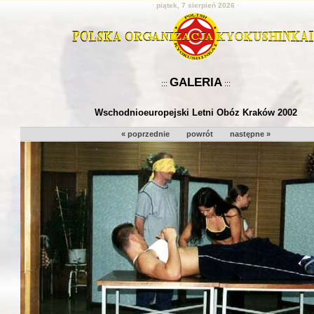
·
piątek, 7 sierpień 2026
·
GALERIA
:::
:::
Wschodnioeuropejski Letni Obóz Kraków 2002
« poprzednie
powrót
następne »