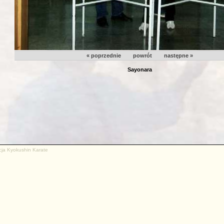
« poprzednie
powrót
następne »
Sayonara
cja Kyokushin Karate