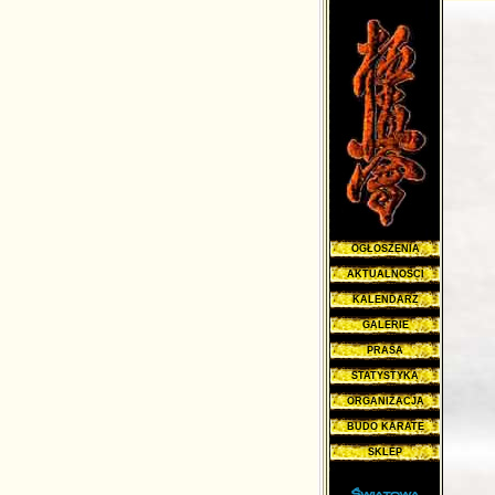
OGŁOSZENIA
AKTUALNOŚCI
KALENDARZ
GALERIE
PRASA
STATYSTYKA
ORGANIZACJA
BUDO KARATE
SKLEP